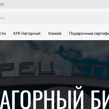
 29
сти
КРК Нагорный
Хоккей
Подарочные сертиф
НАГОРНЫЙ Б