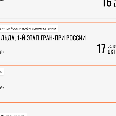
16
ан-при России по фигурному катанию
ЛЬДА, 1-Й ЭТАП ГРАН-ПРИ РОССИИ
17
сб, 1
ОКТ
й»
к
й»