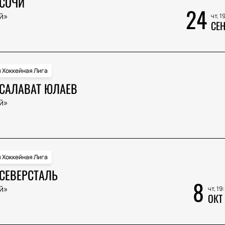
 СОЧИ
24
й»
чт, 1
СЕН
 Хоккейная Лига
 САЛАВАТ ЮЛАЕВ
й»
 Хоккейная Лига
 СЕВЕРСТАЛЬ
8
й»
чт, 19
ОКТ