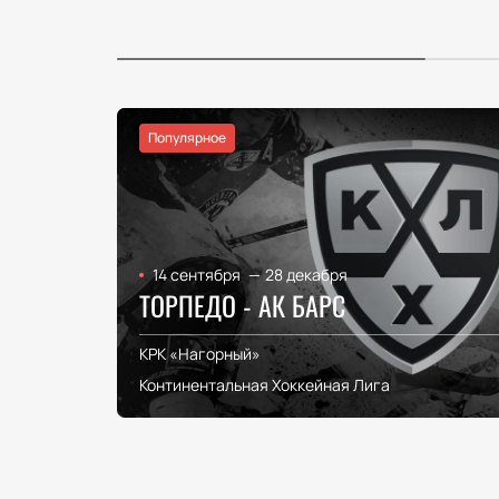
Популярное
14 сентября
—
28 декабря
ТОРПЕДО - АК БАРС
КРК «Нагорный»
Континентальная Хоккейная Лига