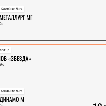
 Хоккейная Лига
 МЕТАЛЛУРГ МГ
й»
and Up
ЛОВ «ЗВЕЗДА»
й»
 Хоккейная Лига
 ДИНАМО М
й»
п