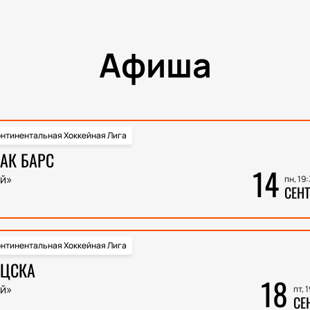
Афиша
нтинентальная Хоккейная Лига
 АК БАРС
14
й»
пн, 19
СЕНТ
нтинентальная Хоккейная Лига
 ЦСКА
18
й»
пт, 
СЕ