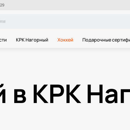
 29
сти
КРК Нагорный
Хоккей
Подарочные сертиф
й в КРК На