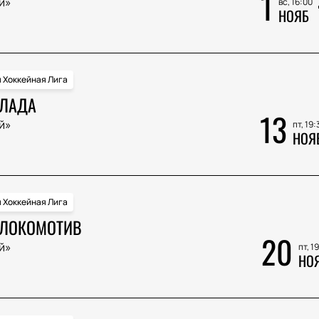
1
й»
вс, 16:00
НОЯБ
 Хоккейная Лига
 ЛАДА
13
й»
пт, 19:
НОЯ
 Хоккейная Лига
 ЛОКОМОТИВ
20
й»
пт, 1
НО