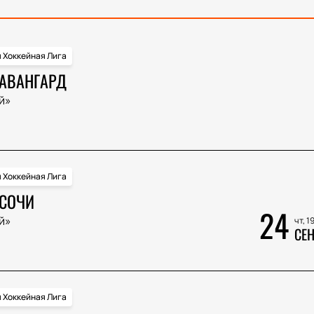
 Хоккейная Лига
 АВАНГАРД
й»
 Хоккейная Лига
 СОЧИ
24
й»
чт, 1
СЕН
 Хоккейная Лига