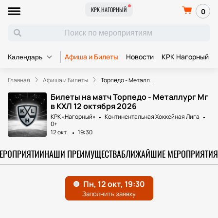
КРК НАГОРНЫЙ
0
Афиша и Билеты
Новости
КРК Нагорный
Календарь
Главная
Афиша и Билеты
Торпедо - Металл...
Билеты на матч Торпедо - Металлург Мг
в КХЛ 12 октября 2026
КРК «Нагорный»
Континентальная Хоккейная Лига
0+
12 окт.
19:30
МЕРОПРИЯТИИ
НАШИ ПРЕИМУЩЕСТВА
БЛИЖАЙШИЕ МЕРОПРИЯТИЯ