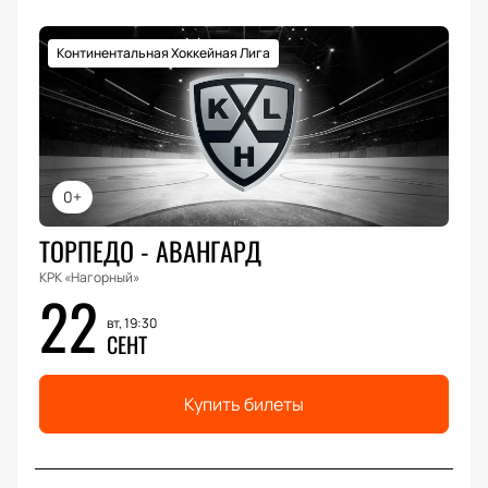
Континентальная Хоккейная Лига
0+
ТОРПЕДО - АВАНГАРД
КРК «Нагорный»
22
вт, 19:30
СЕНТ
Купить билеты