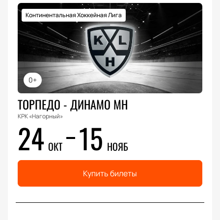
Континентальная Хоккейная Лига
0+
ТОРПЕДО - ДИНАМО МН
КРК «Нагорный»
24
15
ОКТ
НОЯБ
Купить билеты