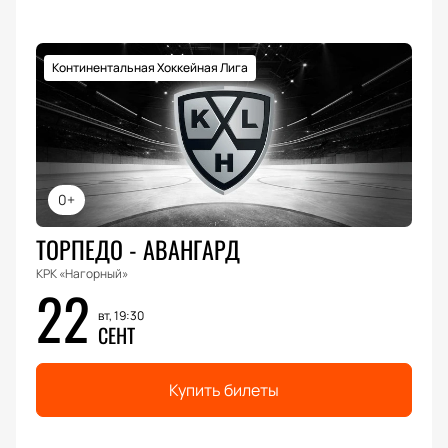
Континентальная Хоккейная Лига
0+
ТОРПЕДО - АВАНГАРД
КРК «Нагорный»
22
вт, 19:30
СЕНТ
Купить билеты