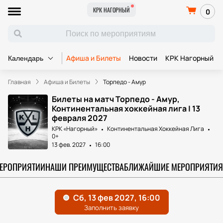
КРК НАГОРНЫЙ
0
Афиша и Билеты
Новости
КРК Нагорный
Календарь
Главная
Афиша и Билеты
Торпедо - Амур
Билеты на матч Торпедо - Амур,
Континентальная хоккейная лига | 13
февраля 2027
КРК «Нагорный»
Континентальная Хоккейная Лига
0+
13 фев. 2027
16:00
МЕРОПРИЯТИИ
НАШИ ПРЕИМУЩЕСТВА
БЛИЖАЙШИЕ МЕРОПРИЯТИЯ