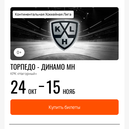
Континентальная Хоккейная Лига
0+
ТОРПЕДО - ДИНАМО МН
КРК «Нагорный»
24
15
ОКТ
НОЯБ
Купить билеты