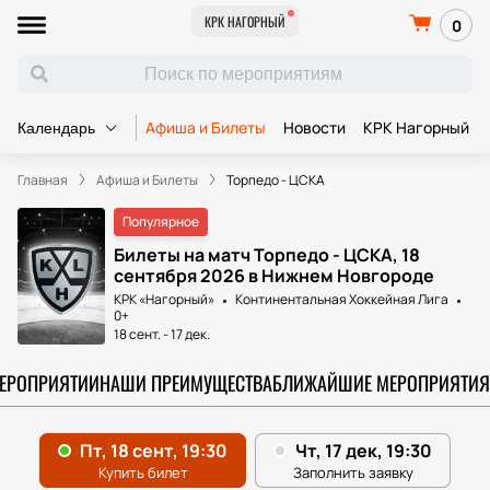
КРК НАГОРНЫЙ
0
Афиша и Билеты
Новости
КРК Нагорный
Календарь
Главная
Афиша и Билеты
Торпедо - ЦСКА
Популярное
Билеты на матч Торпедо - ЦСКА, 18
сентября 2026 в Нижнем Новгороде
КРК «Нагорный»
Континентальная Хоккейная Лига
0+
18 сент.
-
17 дек.
МЕРОПРИЯТИИ
НАШИ ПРЕИМУЩЕСТВА
БЛИЖАЙШИЕ МЕРОПРИЯТИЯ