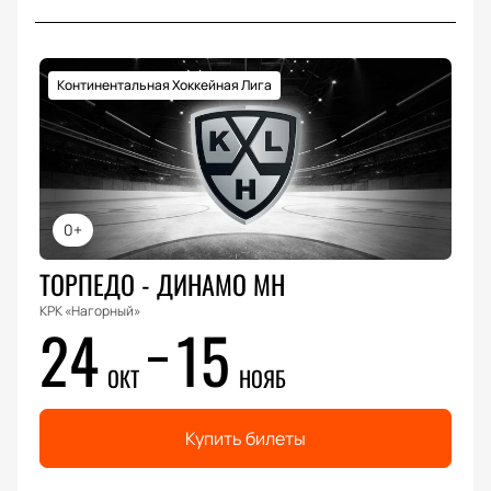
Континентальная Хоккейная Лига
0+
ТОРПЕДО - ДИНАМО МН
КРК «Нагорный»
24
15
ОКТ
НОЯБ
Купить билеты