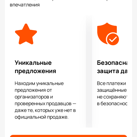
Самое передовое световое и звуковое
впечатления
оборудование позволит вам отчетливо услышать
каждый аккорд и рассмотреть всё в малейших
подробностях, независимо от того, как далеко от
сцены вы находитесь!
Уникальные
Безопасная 
предложения
защита данн
Находим уникальные
Все платежи про
предложения от
защищённые шлю
организаторов и
не сохраняются 
проверенных продавцов —
в безопасности.
даже те, которых уже нет в
официальной продаже.