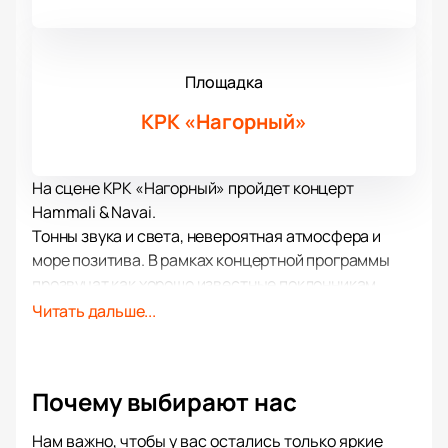
Площадка
КРК «Нагорный»
На сцене КРК «Нагорный» пройдет концерт
Hammali & Navai.
Тонны звука и света, невероятная атмосфера и
море позитива. В рамках концертной программы
прозвучат как хорошо известные поклонникам
хиты, так и самые свежие композиции, написанные
Читать дальше...
совсем недавно. Концерт пройдет в поддержку
недавнего альбома.
Зрителей традиционно ожидает море драйва и
Почему выбирают нас
отличного настроения, возможность вживую
услышать хиты, а также невероятное шоу.
Нам важно, чтобы у вас остались только яркие