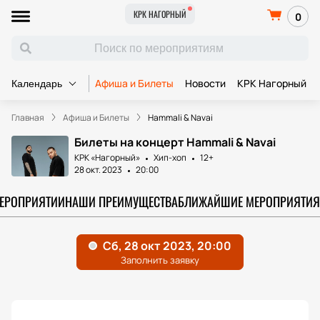
КРК НАГОРНЫЙ
0
Афиша и Билеты
Новости
КРК Нагорный
Календарь
Главная
Афиша и Билеты
Hammali & Navai
Билеты на концерт Hammali & Navai
КРК «Нагорный»
Хип-хоп
12+
28 окт. 2023
20:00
МЕРОПРИЯТИИ
НАШИ ПРЕИМУЩЕСТВА
БЛИЖАЙШИЕ МЕРОПРИЯТИЯ