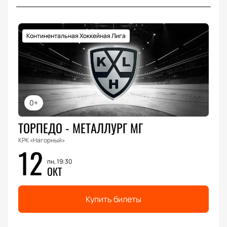
Континентальная Хоккейная Лига
0+
ТОРПЕДО - МЕТАЛЛУРГ МГ
КРК «Нагорный»
12
пн, 19:30
ОКТ
Купить билеты