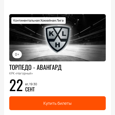
Континентальная Хоккейная Лига
0+
ТОРПЕДО - АВАНГАРД
КРК «Нагорный»
22
вт, 19:30
СЕНТ
Купить билеты