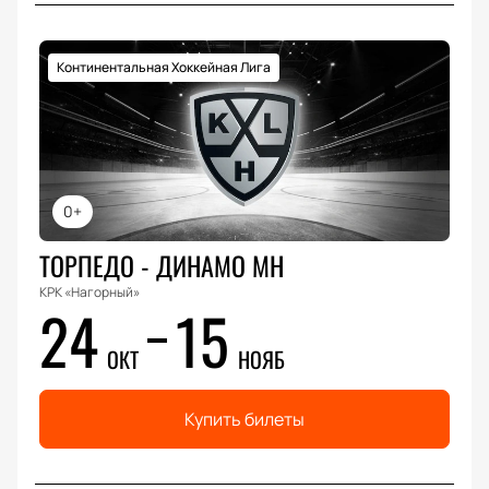
Континентальная Хоккейная Лига
0+
ТОРПЕДО - ДИНАМО МН
КРК «Нагорный»
24
15
ОКТ
НОЯБ
Купить билеты