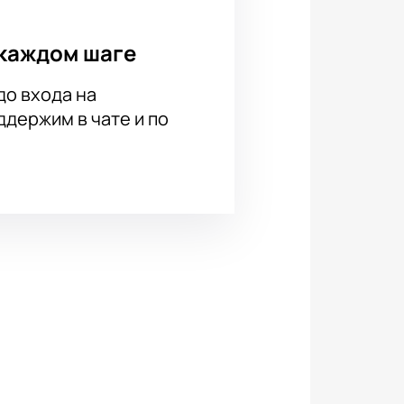
йшие игры прямо здесь — все
 партер у самой площадки или
каждом шаге
кетбола.
до входа на
держим в чате и по