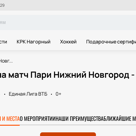
 29
сти
КРК Нагорный
Хоккей
Подарочные сертиф
овг...
а матч Пари Нижний Новгород -
»
Единая Лига ВТБ
0+
 И МЕСТА
О МЕРОПРИЯТИИ
НАШИ ПРЕИМУЩЕСТВА
БЛИЖАЙШИЕ М