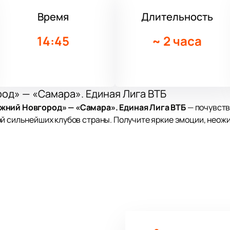
Время
Длительность
14:45
~
2 часа
од» — «Самара». Единая Лига ВТБ
жний Новгород» — «Самара». Единая Лига ВТБ
— почувств
й сильнейших клубов страны. Получите яркие эмоции, неож
ников баскетбола. Современная арена с отличной акустико
ддерживать команду. Удобное расположение делает компле
Нижний Новгород, проспект Гагарина, дом 29