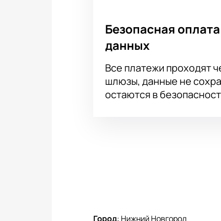
удобный сайт упростит бронирова
Купите билет на матч, узнайте вр
детали уже доступны! Ваш выбор о
Безопасная оплата
комфортные места выше — схема з
данных
Все платежи проходят 
шлюзы, данные не сохр
остаются в безопасност
Город
:
Нижний Новгород