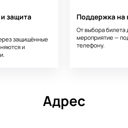
ние.
емя начала, ознакомьтесь с прогнозом или посмотрите ближа
пределит уровень погружения в атмосферу спортивного шоу:
 и защита
Поддержка на 
ала поможет найти лучший вариант каждому поклоннику бас
От выбора билета 
мероприятие — под
через защищённые
телефону.
аняются и
и.
Адрес