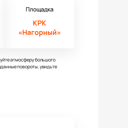
Площадка
КРК
«Нагорный»
уйте атмосферу большого
иданные повороты, увидьте
й и удобными трибунами позволяет
кс центром спортивной жизни