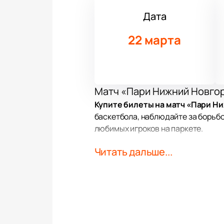
Дата
22 марта
Матч «Пари Нижний Новгор
Купите билеты на матч «Пари Ни
баскетбола, наблюдайте за борьбо
любимых игроков на паркете.
Читать дальше...
Место проведения
КРК «Нагорный» встречает поклон
следить за каждым моментом и по
города.
Дата и место проведения: 