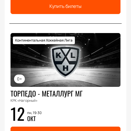
Купить билеты
Континентальная Хоккейная Лига
0+
ТОРПЕДО - МЕТАЛЛУРГ МГ
КРК «Нагорный»
12
пн, 19:30
ОКТ