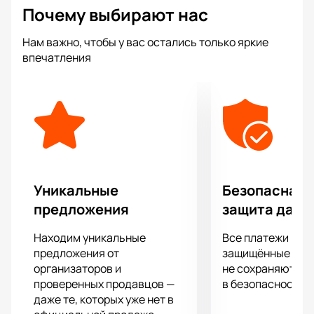
Почему выбирают нас
концертно-развлекательный комплекс славится
отличной акустикой и удобным расположением, что
Нам важно, чтобы у вас остались только яркие
делает его идеальной площадкой для проведения
впечатления
масштабных мероприятий. Гостей концерта
ожидает незабываемое шоу с качественным
звуком, световыми эффектами и, конечно же,
любимыми хитами группы «Три дня дождя».
Не упустите шанс стать частью этого уникального
события.
Купить билеты
на нашем сайте можно
уже сейчас.
Уникальные
Безопасная 
предложения
защита данн
Находим уникальные
Все платежи про
предложения от
защищённые шлю
организаторов и
не сохраняются 
проверенных продавцов —
в безопасности.
даже те, которых уже нет в