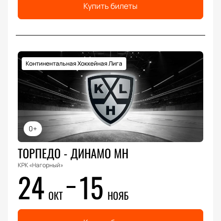
Купить билеты
Континентальная Хоккейная Лига
0+
ТОРПЕДО - ДИНАМО МН
КРК «Нагорный»
24
15
ОКТ
НОЯБ