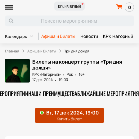
КРК НАГОРНЫЙ
0
Афиша и Билеты
Новости
КРК Нагорный
Календарь
Главная
Афиша и Билеты
Три дня дождя
Билеты на концерт группы «Три дня
дождя»
КРК «Нагорный»
Рок
16+
17 дек. 2024
19:00
МЕРОПРИЯТИИ
НАШИ ПРЕИМУЩЕСТВА
БЛИЖАЙШИЕ МЕРОПРИЯТИЯ