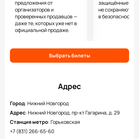
эмоциональной, а каждая минута игры будет
предложения от
защищённые шлю
наполнена азартом и динамикой.
организаторов и
не сохраняются 
проверенных продавцов —
в безопасности.
даже те, которых уже нет в
официальной продаже.
Выбрать билеты
Адрес
Город
:
Нижний Новгород
Адрес
:
Нижний Новгород, пр-кт Гагарина, д. 29
Станция метро
:
Горьковская
+7 (831) 266-65-60