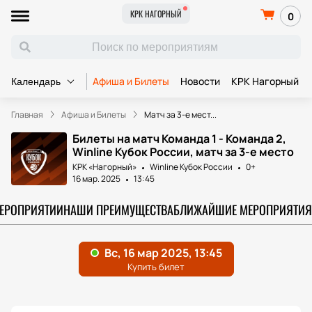
КРК НАГОРНЫЙ
0
Афиша и Билеты
Новости
КРК Нагорный
Календарь
Главная
Афиша и Билеты
Матч за 3-е мест...
Билеты на матч Команда 1 - Команда 2,
Winline Кубок России, матч за 3-е место
КРК «Нагорный»
Winline Кубок России
0+
16 мар. 2025
13:45
МЕРОПРИЯТИИ
НАШИ ПРЕИМУЩЕСТВА
БЛИЖАЙШИЕ МЕРОПРИЯТИЯ