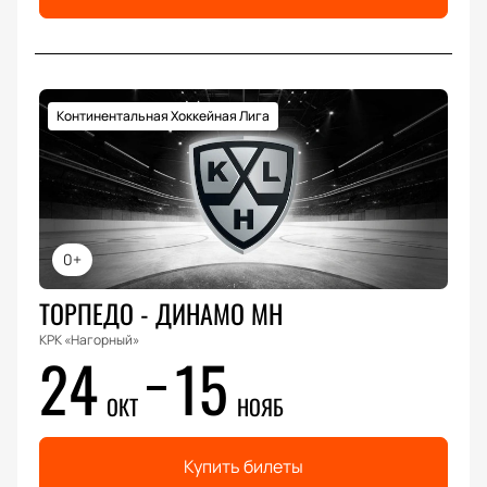
Континентальная Хоккейная Лига
0+
ТОРПЕДО - ДИНАМО МН
КРК «Нагорный»
24
15
ОКТ
НОЯБ
Купить билеты