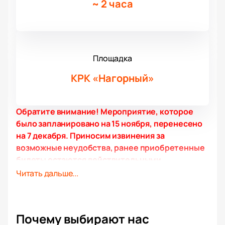
~
2 часа
Площадка
КРК «Нагорный»
Обратите внимание! Мероприятие, которое
было запланировано на 15 ноября, перенесено
на 7 декабря. Приносим извинения за
возможные неудобства, ранее приобретенные
билеты остаются действительными.
Концерт Guf в рамках «Прощального тура» — это
Читать дальше...
уникальная возможность для поклонников
творчества Алексея Долматова насладиться его
музыкой вживую. Тур охватит более 10 городов
Почему выбирают нас
России и ближнего зарубежья, предлагая зрителям