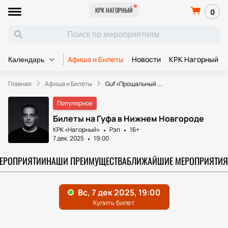
КРК НАГОРНЫЙ
0
Афиша и Билеты
Новости
КРК Нагорный
Календарь
Главная
Афиша и Билеты
Guf «Прощальный ...
Популярное
Билеты на Гуфа в Нижнем Новгороде
КРК «Нагорный»
Рэп
16+
7 дек. 2025
19:00
МЕРОПРИЯТИИ
НАШИ ПРЕИМУЩЕСТВА
БЛИЖАЙШИЕ МЕРОПРИЯТИЯ