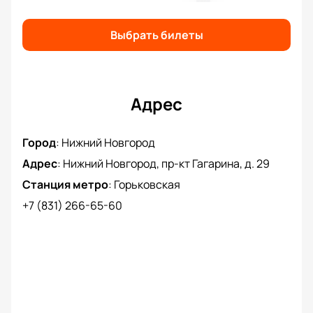
исполнением хитов, которые стали саундтреком
для многих поколений.
Купить билеты
на нашем
Выбрать билеты
сайте — это простое и удобное решение для тех, кто
хочет обеспечить себе место на этом концерте.
Адрес
Город
:
Нижний Новгород
Адрес
:
Нижний Новгород, пр-кт Гагарина, д. 29
Станция метро
:
Горьковская
+7 (831) 266-65-60