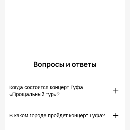
Вопросы и ответы
Когда состоится концерт Гуфа
«Прощальный тур»?
Концерт Гуфа «Прощальный тур» состоится 7 декабря
2025. Это событие обещает стать незабываемым для
В каком городе пройдет концерт Гуфа?
всех поклонников рэпера. На сцене прозвучат его хиты,
а атмосфера будет полной эмоций и ностальгии. Не