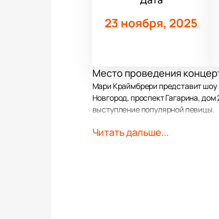
23 ноября, 2025
Место проведения концер
Мари Краймбрери представит шоу 
Новгород, проспект Гагарина, дом
выступление популярной певицы.
О концерте
Читать дальше...
«Кто такая Мэри?» — новое шоу М
Исполнительница известных песен,
представление. В программе проз
полностью погрузиться в атмосфе
Билеты на концерт Мари К
Купить билеты на концерт легко и
зала. Стоимость зависит от выбра
Для оформления заказа доступна 