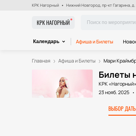
КРК Нагорный
Нижний Новгород, пр-кт Гагарина, д.
КРК НАГОРНЫЙ
Афиша и Билеты
Ново
Календарь
Главная
Афиша и Билеты
Мари Краймбре
Билеты 
КРК «Нагорный
23 нояб. 2025
ВЫБОР ДАТЫ