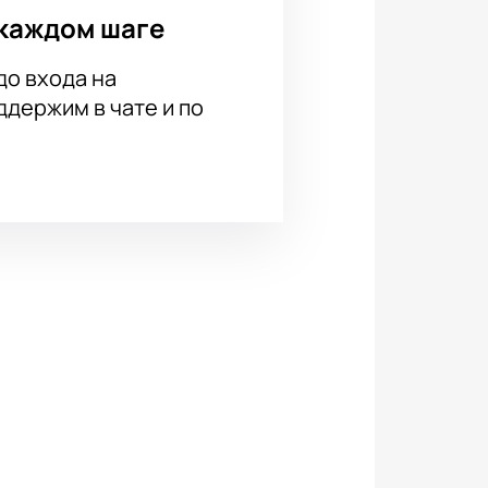
каждом шаге
до входа на
держим в чате и по