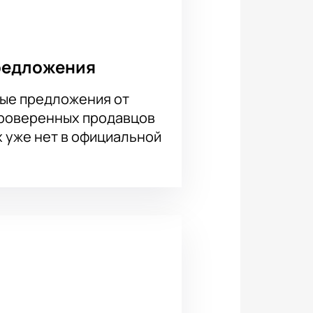
редложения
частью большого музыкального
одной из самых заметных артисток
ые предложения от
проверенных продавцов
х уже нет в официальной