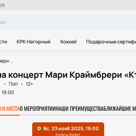
 29
сти
КРК Нагорный
Хоккей
Подарочные сертиф
ри ...
на концерт Мари Краймбрери «К
»
Поп
12+
19:00
 И МЕСТА
О МЕРОПРИЯТИИ
НАШИ ПРЕИМУЩЕСТВА
БЛИЖАЙШИЕ М