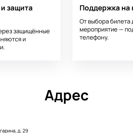
 и защита
Поддержка на 
От выбора билета 
мероприятие — под
через защищённые
телефону.
аняются и
и.
Адрес
гарина, д. 29