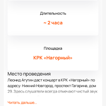
Длительность
~
2 часа
Площадка
КРК «Нагорный»
Место проведения
Леонид Агутин даст концерт в КРК «Нагорный» по
адресу: Нижний Новгород, проспект Гагарина, дом
29. Здесь слушатели всегда отмечают чистый звук
и удобство зала. Это пространство отлично
Читать дальше...
подходит для масштабных музыкальных встреч.