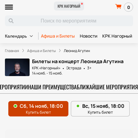
КРК НАГОРНЫЙ
0
Афиша и Билеты
Новости
КРК Нагорный
Календарь
Главная
Афиша и Билеты
Леонид Агутин
Билеты на концерт Леонида Агутина
КРК «Нагорный»
Эстрада
3+
14 нояб.
-
15 нояб.
МЕРОПРИЯТИИ
НАШИ ПРЕИМУЩЕСТВА
БЛИЖАЙШИЕ МЕРОПРИЯТИЯ