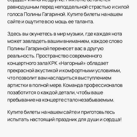
равнодушным перед неподдельной страстью и силой
голоса Полины Гагариной. Купите билеты на нашем
сайте и ощутите всю мощь ее таланта.
Здесь вы окунетесь в мир музыки, где каждая нота
может завладеть вашим вниманием, каждое слово
Полины Гагариной перенесет вас в другую
реальность. Пространство современного
концертного зала КРК «Нагорный» обладает
прекрасной акустикой и комфортными условиями,
что позволит вам насладиться выступлением
артистки в полной мере. Команда профессионалов
позаботится о каждой детали, чтобы ваше
пребывание на концерте стало незабываемым.
Купите билеты на нашем сайте и приготовьтесь
испытать настоящий праздник для души и сердца!