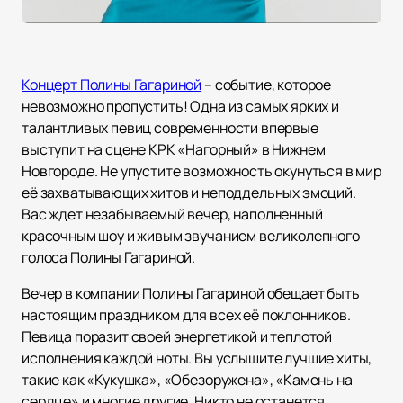
Концерт Полины Гагариной
– событие, которое
невозможно пропустить! Одна из самых ярких и
талантливых певиц современности впервые
выступит на сцене КРК «Нагорный» в Нижнем
Новгороде. Не упустите возможность окунуться в мир
её захватывающих хитов и неподдельных эмоций.
Вас ждет незабываемый вечер, наполненный
красочным шоу и живым звучанием великолепного
голоса Полины Гагариной.
Вечер в компании Полины Гагариной обещает быть
настоящим праздником для всех её поклонников.
Певица поразит своей энергетикой и теплотой
исполнения каждой ноты. Вы услышите лучшие хиты,
такие как «Кукушка», «Обезоружена», «Камень на
сердце» и многие другие. Никто не останется