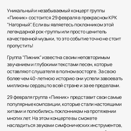
Уникальный и незабываемый концерт группы
«Пикник» состоится 29 февраля в прекрасном КРК
"Нагорный". Если вы являетесь поклонником этой
легендарной рок-группы или просто ценитель
качественной музыки, то это событие точно не стоит
пропустить!
Группа "Пикник" известна своим неповторимым
звучанием и глубокими текстами песен, которые
оставляют слушателя в полном восторге. За свою
более чем 40-летнюю историю они успели завоевать
миллионы сердец по всей стране и за ее пределами.
29 февраля группа «Пикник» представит свои самые
популярные композиции, которые стали настоящими
хитами и полюбились поклонникам на протяжении
многих лет. На этом концерте вы сможете
насладиться звуками симфонических инструментов,