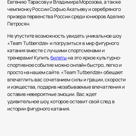
Евгению Тарасову и Владимира Морозова, а также
чемпионку России Софью Акатьеву и серебряного
призера первенства России среди юниоров Аделию
Петросян.
Не упустите возможность увидеть уникальное шоу
«Team Tutberidze» и погрузиться в мир фигурного
катания вместе с лучшими спортсменами и
тренерами! Купить
билеты
на это яркое культурно-
спортивное событие можно онлайн быстро, легко и
просто на нашем сайте. «Team Tutberidze» обещает
впечатлить вас сочетанием силы и грации, скорости
и изящества, подарив незабываемые впечатления и
оставив невероятные эмоции. Вас ждет
удивительное шоу, которое оставит свой след в
истории фигурного катания.