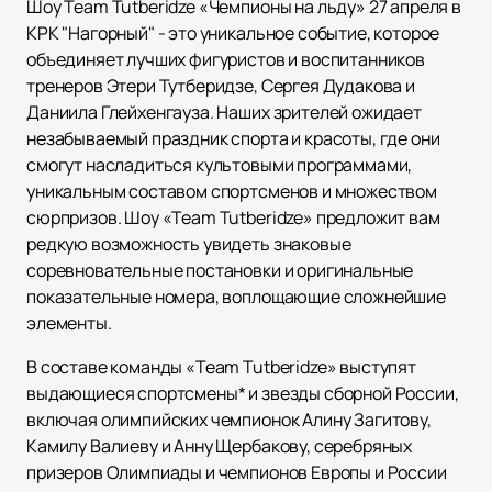
Шоу Team Tutberidze «Чемпионы на льду» 27 апреля в
КРК "Нагорный" - это уникальное событие, которое
объединяет лучших фигуристов и воспитанников
тренеров Этери Тутберидзе, Сергея Дудакова и
Даниила Глейхенгауза. Наших зрителей ожидает
незабываемый праздник спорта и красоты, где они
смогут насладиться культовыми программами,
уникальным составом спортсменов и множеством
сюрпризов. Шоу «Team Tutberidze» предложит вам
редкую возможность увидеть знаковые
соревновательные постановки и оригинальные
показательные номера, воплощающие сложнейшие
элементы.
В составе команды «Team Tutberidze» выступят
выдающиеся спортсмены* и звезды сборной России,
включая олимпийских чемпионок Алину Загитову,
Камилу Валиеву и Анну Щербакову, серебряных
призеров Олимпиады и чемпионов Европы и России