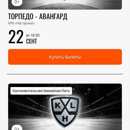
0+
ТОРПЕДО - АВАНГАРД
КРК «Нагорный»
22
вт, 19:30
СЕНТ
Купить билеты
Континентальная Хоккейная Лига
0+