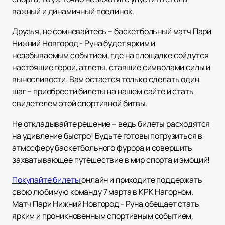
важный и динамичный поединок.
Друзья, не сомневайтесь – баскетбольный матч Пари
Нижний Новгород - Руна будет ярким и
незабываемым событием, где на площадке сойдутся
настоящие герои, атлеты, ставшие символами силы и
выносливости. Вам остается только сделать один
шаг – приобрести билеты на нашем сайте и стать
свидетелем этой спортивной битвы.
Не откладывайте решение – ведь билеты расходятся
на удивление быстро! Будьте готовы погрузиться в
атмосферу баскетбольного фурора и совершить
захватывающее путешествие в мир спорта и эмоций!
Покупайте билеты
онлайн и приходите поддержать
свою любимую команду 7 марта в КРК Нагорном.
Матч Пари Нижний Новгород - Руна обещает стать
ярким и проникновенным спортивным событием,