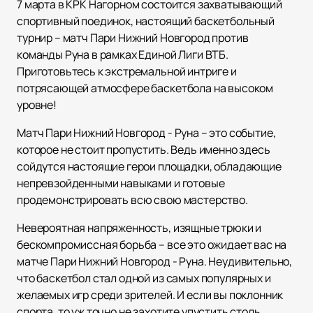
7 марта в КРК Нагорном состоится захватывающий
спортивный поединок, настоящий баскетбольный
турнир – матч Пари Нижний Новгород против
команды Руна в рамках Единой Лиги ВТБ.
Приготовьтесь к экстремальной интриге и
потрясающей атмосфере баскетбола на высоком
уровне!
Матч Пари Нижний Новгород - Руна – это событие,
которое не стоит пропустить. Ведь именно здесь
сойдутся настоящие герои площадки, обладающие
непревзойденными навыками и готовые
продемонстрировать всю свою мастерство.
Невероятная напряженность, изящные трюки и
бескомпромиссная борьба – все это ожидает вас на
матче Пари Нижний Новгород - Руна. Неудивительно,
что баскетбол стал одной из самых популярных и
желаемых игр среди зрителей. И если вы поклонник
спорта, то уж точно не захотите упустить столь