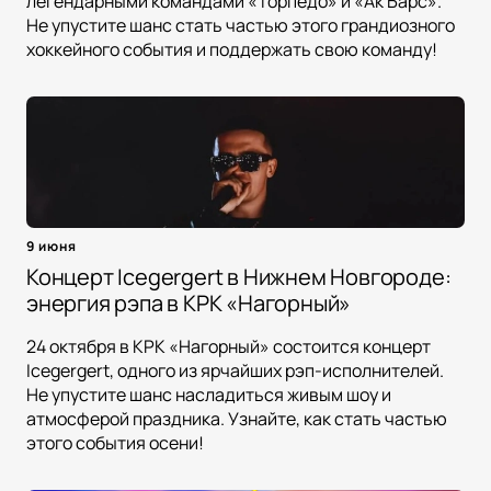
легендарными командами «Торпедо» и «Ак Барс».
Не упустите шанс стать частью этого грандиозного
хоккейного события и поддержать свою команду!
9 июня
Концерт Icegergert в Нижнем Новгороде:
энергия рэпа в КРК «Нагорный»
24 октября в КРК «Нагорный» состоится концерт
Icegergert, одного из ярчайших рэп-исполнителей.
Не упустите шанс насладиться живым шоу и
атмосферой праздника. Узнайте, как стать частью
этого события осени!