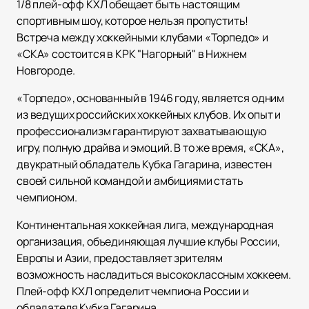
1/8 плей-офф КХЛ обещает быть настоящим
спортивным шоу, которое нельзя пропустить!
Встреча между хоккейными клубами «Торпедо» и
«СКА» состоится в КРК "Нагорный" в Нижнем
Новгороде.
«Торпедо», основанный в 1946 году, является одним
из ведущих российских хоккейных клубов. Их опыт и
профессионализм гарантируют захватывающую
игру, полную драйва и эмоций. В то же время, «СКА»,
двукратный обладатель Кубка Гагарина, известен
своей сильной командой и амбициями стать
чемпионом.
Континентальная хоккейная лига, международная
организация, объединяющая лучшие клубы России,
Европы и Азии, предоставляет зрителям
возможность насладиться высококлассным хоккеем.
Плей-офф КХЛ определит чемпиона России и
обладателя Кубка Гагарина.