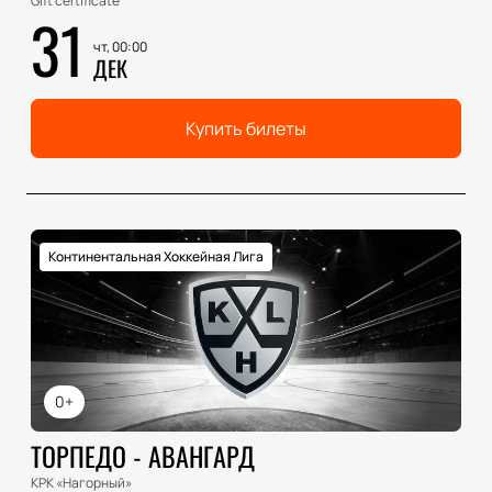
Gift certificate
31
чт, 00:00
ДЕК
Купить билеты
Континентальная Хоккейная Лига
0+
ТОРПЕДО - АВАНГАРД
КРК «Нагорный»