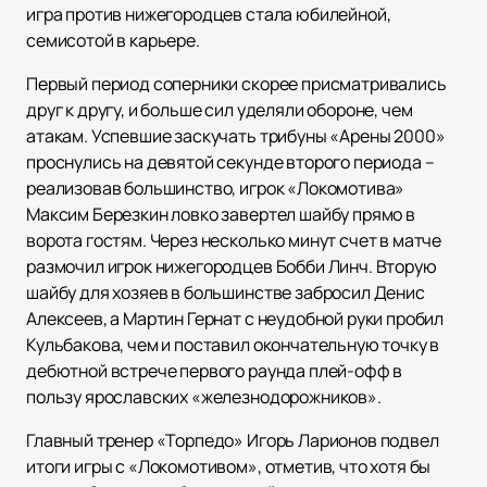
игра против нижегородцев стала юбилейной,
семисотой в карьере.
Первый период соперники скорее присматривались
друг к другу, и больше сил уделяли обороне, чем
атакам. Успевшие заскучать трибуны «Арены 2000»
проснулись на девятой секунде второго периода –
реализовав большинство, игрок «Локомотива»
Максим Березкин ловко завертел шайбу прямо в
ворота гостям. Через несколько минут счет в матче
размочил игрок нижегородцев Бобби Линч. Вторую
шайбу для хозяев в большинстве забросил Денис
Алексеев, а Мартин Гернат с неудобной руки пробил
Кульбакова, чем и поставил окончательную точку в
дебютной встрече первого раунда плей-офф в
пользу ярославских «железнодорожников».
Главный тренер «Торпедо» Игорь Ларионов подвел
итоги игры с «Локомотивом», отметив, что хотя бы