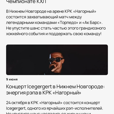
Чемпионате КХЛ
В Нижнем Новгороде на арене КРК «Нагорный»
состоится захватывающий матч между
легендарными командами «Торпедо» и «Ак Барс».
Не упустите шанс стать частью этого грандиозного
хоккейного события и поддержать свою команду!
9 июня
Концерт Icegergert в Нижнем Новгороде:
энергия рэпа в КРК «Нагорный»
24 октября в КРК «Нагорный» состоится концерт
Icegergert, одного из ярчайших рэп-исполнителей.
Не упустите шанс насладиться живым шоу и