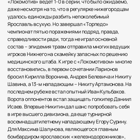
«Локомотив» ведет 1-0 в серии, что было ожидаемо,
даже несмотря на то, что в регулярке нижегородцам
удалось единожды разбить непоколебимый
Ярославль всухую. Но завершал «Торпедо»
чемпионат пятью поражениями подряд, правда,
справедливости ради, тогда не играл основной
состав – эпидемия травм отправила многих ведущих
игроков Нижнего на скамейку запасных по решению
медицинского штаба. К игре с «Локомотивом» многие
восстановились, в первом сочетании Ларионов
бросил Кирилла Воронина, Андрея Белевича и Никиту
Шавина, а 13-м нападающим – Никиту Артамонова. На
последнем рубеже встал опытный Иван Кульбаков.
Ворота оппонентов встал защищать голкипер Даниил
Исаев. Впервые Никитин дал шанс попробовать себя
в игре высшего дивизиона, да еще турнирной
восемнадцатилетнему нападающему Егору Сурину.
Для Максима Шалунова, являющегося главным
бомбардиром ярославских «железнодорожников»,