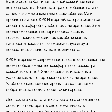
В этом сезоне Континентальной хоккейной лиги
встреча команд Торпедо и Трактор обещает стать
одним из самых захватывающих событий. Матч
пройдет на арене КРК Нагорный, которая славится
своей атмосферой и удобством для зрителей. Этот
поединок обещает подарить болельщикам
незабываемые эмоции, так как обе команды
настроены показать высококлассную игру и
побороться за лидерство в чемпионате.
КРК Нагорный — современная площадка, оснащенная
всем необходимым для комфортного просмотра
хоккейных матчей. Здесь созданы идеальные
условия как для спортсменов, так и для зрителей.
Удобное расположение арены позволяет легко
добраться до нее из любой точки города.
Для тех, кто хочет стать частью этого спортивного
события и поддержать свою команду, есть
возможность купить билеты на нашем сайте. Это