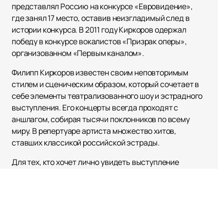
представлял Россию на конкурсе «Евровидение»,
где занял 17 место, оставив неизгладимый след в
истории конкурса. В 2011 году Киркоров одержал
победу в конкурсе вокалистов «Призрак оперы»,
организованном «Первым каналом».
Филипп Киркоров известен своим неповторимым
стилем и сценическим образом, который сочетает в
себе элементы театрализованного шоу и эстрадного
выступления. Его концерты всегда проходят с
аншлагом, собирая тысячи поклонников по всему
миру. В репертуаре артиста множество хитов,
ставших классикой российской эстрады.
Для тех, кто хочет лично увидеть выступление
Филиппа Киркорова, мы предлагаем
купить билеты
на нашем сайте легко и быстро. На нашем сайте также
представлено актуальное расписание концертов и
афиша его выступлений. Это позволит вам быть в