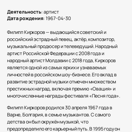
Деятельность
:
артист
Дата рождения
:
1967-04-30
Филипп Киркоров — выдающийся советский и
российский эстрадный певец, актёр, композитор,
музыкальный продюсер и телеведущий. Народный
артист Российской Федерации с 2008 года и
народный артист Молдавии с 2018 года, Киркоров
является одной из самых ярких и узнаваемых
личностей в российском шоу-бизнесе. Его вклад в
развитие эстрадной музыки отмечен множеством
престижных наград, включая премию «Овация» и
многочисленные награды фестиваля «Песня года».
Филипп Киркоров родился 30 апреля 1967 года в
Варне, Болгария, в семье музыкантов. С самого
детства он был окружён музыкой, что
предопределило его карьерный путь. В 1995 году он