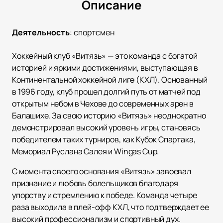
Описание
Деятельность
:
спортсмен
Хоккейный клуб «Витязь» — это команда с богатой
историей и яркими достижениями, выступающая в
Континентальной хоккейной лиге (КХЛ). Основанный
в 1996 году, клуб прошел долгий путь от матчей под
открытым небом в Чехове до современных арен в
Балашихе. За свою историю «Витязь» неоднократно
демонстрировал высокий уровень игры, становясь
победителем таких турниров, как Кубок Спартака,
Мемориал Руслана Салея и Wingas Cup.
С момента своего основания «Витязь» завоевал
признание и любовь болельщиков благодаря
упорству и стремлению к победе. Команда четыре
раза выходила в плей-офф КХЛ, что подтверждает ее
высокий профессионализм и спортивный дух.