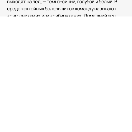
выходят на лед, — темно-синий, голубой и белый. В
среде хоккейных болельщиков команду называют
«снеговиками» или «сибиряками». Домашний лед
команды — новый спортивный комплекс «Сибирь
Арена», открывшийся в Новосибирске в 2023-м году.
На матчи «Сибири» могут прийти около 10 тысяч
болельщиков. Трибуны арены никогда не пустуют,
ведь в гости к «сибирякам» приезжают соперники из
КХЛ.
Билеты на матчи ХК «Сибирь»
можно купить на
встречи с «Металлургом», «Динамо», «СКА», «ЦСКА»
и другими известными клубами. Особым интересом
болельщиков клуба пользуются матчи «сибирского
дерби» — встречи «снеговиков» с их
принципиальным противником, омским
«Авангардом».
Наивысшим достижением команды считается
лидерство в дивизионе Чернышева, а также финал
Восточной конференции и третье место в КХЛ в