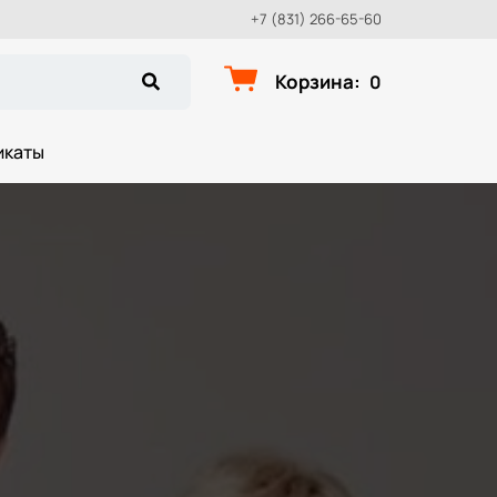
+7 (831) 266-65-60
Корзина
:
0
икаты