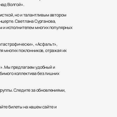
над Волгой».
исткой, но и талантливым автором
нцерте. Светлана Сурганова,
ом и исполнителем многих популярных
Катастрофически», «Асфальт»,
я многих поклонников, отражая их
». Мы предлагаем удобный и
бимого коллектива без лишних
группы. Следите за обновлениями,
йте билеты на нашем сайте и