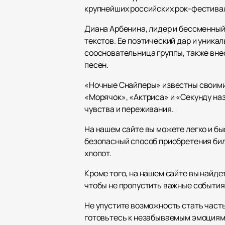
крупнейших российских рок-фестивал
Диана Арбенина, лидер и бессменный
текстов. Ее поэтический дар и уник
соосновательница группы, также вне
песен.
«Ночные Снайперы» известны своими 
«Морячок», «Актриса» и «Секунду наз
чувства и переживания.
На нашем сайте вы можете легко и б
безопасный способ приобретения бил
хлопот.
Кроме того, на нашем сайте вы найд
чтобы не пропустить важные события 
Не упустите возможность стать част
готовьтесь к незабываемым эмоциям