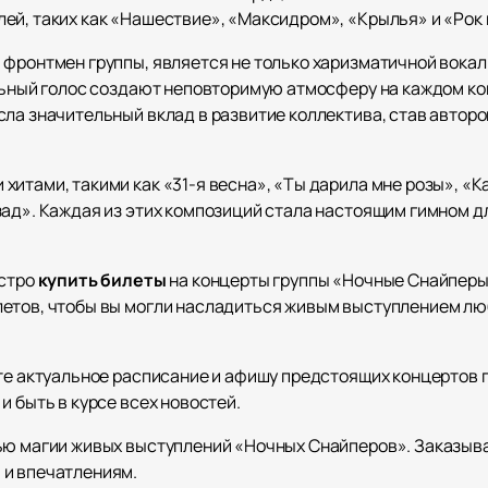
ей, таких как «Нашествие», «Максидром», «Крылья» и «Рок 
 фронтмен группы, является не только харизматичной вокал
альный голос создают неповторимую атмосферу на каждом ко
сла значительный вклад в развитие коллектива, став автор
хитами, такими как «31-я весна», «Ты дарила мне розы», «
ад». Каждая из этих композиций стала настоящим гимном дл
ыстро
купить билеты
на концерты группы «Ночные Снайперы
етов, чтобы вы могли насладиться живым выступлением лю
ете актуальное расписание и афишу предстоящих концертов 
и быть в курсе всех новостей.
ью магии живых выступлений «Ночных Снайперов». Заказыва
 и впечатлениям.