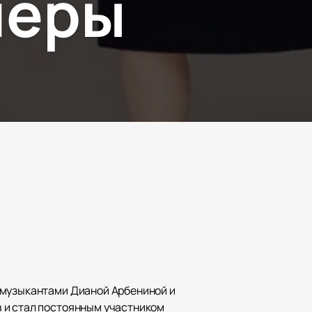
перы
 музыкантами Дианой Арбениной и
 и стал постоянным участником