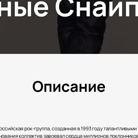
ные Снай
Описание
ссийская рок-группа, созданная в 1993 году талантливыми
нования коллектив завоевал сердца миллионов поклонников