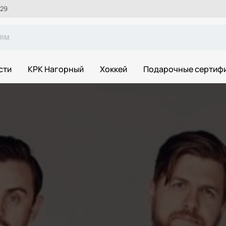
 29
сти
КРК Нагорный
Хоккей
Подарочные сертиф