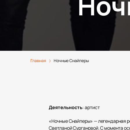
Ноч
Главная
Ночные Снайперы
Деятельность
:
артист
«Ночные Снайперы» — легендарная ро
Светланой Сургановой. С момента ос