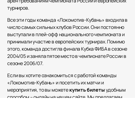
арен требованиям чемпионата России и европейских
турниров.
Все эти годы команда «Локомотив-Кубань» входила в
число самых сильных клубов России. Они постоянно
выступали в плей-офф национального чемпионата и
принимали участие в европейских турнирах. Помимо
этого, команда достигла финала Кубка ФИБА в сезоне
2004/05 и заняла пятое место в чемпионате России в
сезоне 2006/07.
Если вы хотите ознакомиться с работой команды
«Локомотив-Кубань» и посетить их матчи и
мероприятия, то вы можете
купить билеты
удобным
способом – онлайн на нашем сайте. Мы предлагаем
легкую и быструю покупку. Также на нашем сайте вы
можете найти информацию о расписании и афише
команды. Приходите поддержать «Локомотив-
Кубань» и насладитесь высококлассным
баскетболом!