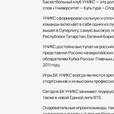
Баскетбольный клуб УНИКС — это долг
слов «Университет — Культура — Спор
УНИКС сформировал сильную и сплоч
команды включает в себя одних из луч
вышел в Суперлигу, самую высокую л
Республики Татарстан, Евгений Бори
УНИКС достойно выступал на российс
представлял Россию на европейских 
обладателем Кубка России. Главным 
2011 году.
Игры БК УНИКС всегда являются зре
спортсменов и их высоким професси
Сегодня БК УНИКС занимает лидирующ
также в новой Единой лиге ВТБ.
Очаровательные игроки команды, так
великолепный главный тренер Евгени