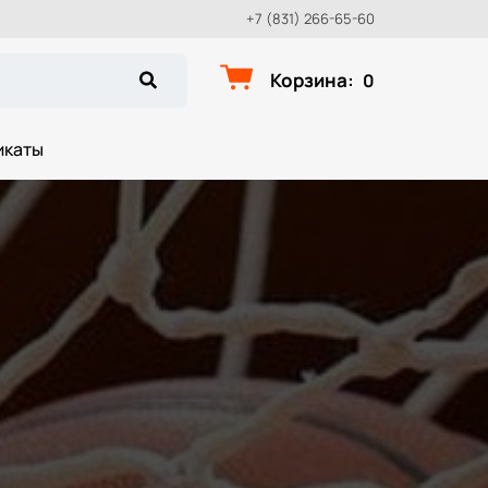
+7 (831) 266-65-60
Корзина
:
0
икаты