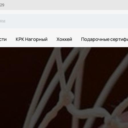
 29
сти
КРК Нагорный
Хоккей
Подарочные сертиф