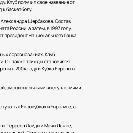
ду. Клуб получил свое название от
 к баскетболу.
 Александра Щербакова. Состав
та России, а затем, в 1997 году,
яет президент Национального банка
ных соревнованиях. Клуб
ги. Он также трижды становился
опы в 2004 году и Кубка Европы в
рой, эмоциональными выступлениями
упать в Еврокубках и Евролиге, а
ти, Террелл Лайди и Мачи Лампе,
лекательной. Пережить настоящую