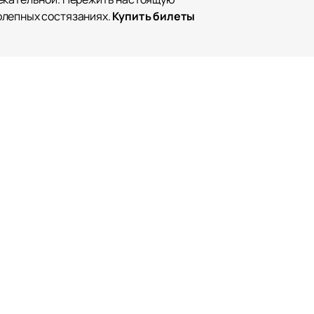
олепных состязаниях.
Купить билеты
гру.
Наверх