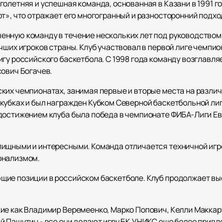
олетняя и успешная команда, основанная в Казани в 1991 го
т», что отражает его многогранный и разносторонний подход
енную команду в течение нескольких лет под руководством
ших игроков страны. Клуб участвовал в первой лиге чемпиона
игу российского баскетбола. С 1998 года команду возглавл
сович Богачев.
ких чемпионатах, занимая первые и вторые места на различ
кубках и был награжден Кубком Северной баскетбольной ли
достижением клуба была победа в чемпионате ФИБА-Лиги Евр
лищными и интересными. Команда отличается техничной иг
онализмом.
ие позиции в российском баскетболе. Клуб продолжает выст
ие как Владимир Веремеенко, Марко Попович, Келли Маккар
й Пашутин - все они делают игру БК УНИКС еще более прив