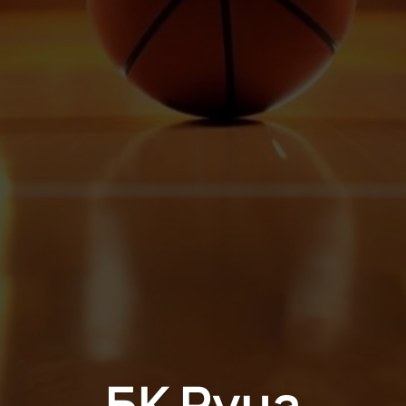
БК Руна