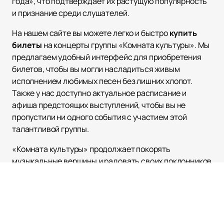
года», что подтверждает их растущую популярность
и признание среди слушателей.
На нашем сайте вы можете легко и быстро
купить
билеты
на концерты группы «Комната культуры». Мы
предлагаем удобный интерфейс для приобретения
билетов, чтобы вы могли насладиться живым
исполнением любимых песен без лишних хлопот.
Также у нас доступно актуальное расписание и
афиша предстоящих выступлений, чтобы вы не
пропустили ни одного события с участием этой
талантливой группы.
«Комната культуры» продолжает покорять
музыкальные вершины и радовать своих поклонников
новыми хитами. Если вы цените качественную музыку
и хотите быть в курсе всех новостей группы, следите
за обновлениями на нашем сайте. Не упустите шанс
стать частью музыкальной истории вместе с
«Комнатой культуры»!