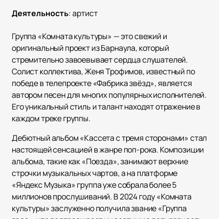
Деятельность
:
артист
Группа «Комната культуры» — это свежий и
оригинальный проект из Барнаула, который
стремительно завоевывает сердца слушателей.
Солист коллектива, Женя Трофимов, известный по
победе в телепроекте «Фабрика звёзд», является
автором песен для многих популярных исполнителей.
Его уникальный стиль и талант находят отражение в
каждом треке группы.
Дебютный альбом «Кассета с тремя сторонами» стал
настоящей сенсацией в жанре поп-рока. Композиции
альбома, такие как «Поезда», занимают верхние
строчки музыкальных чартов, а на платформе
«Яндекс Музыка» группа уже собрала более 5
миллионов прослушиваний. В 2024 году «Комната
культуры» заслуженно получила звание «Группа