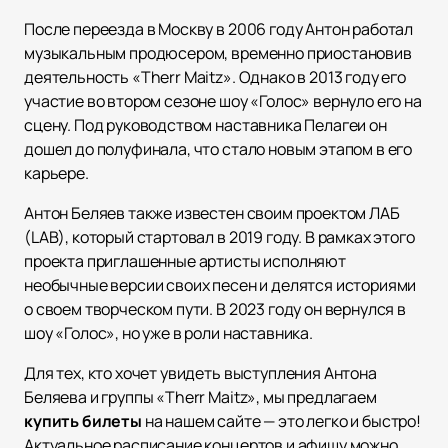
После переезда в Москву в 2006 году Антон работал
музыкальным продюсером, временно приостановив
деятельность «Therr Maitz». Однако в 2013 году его
участие во втором сезоне шоу «Голос» вернуло его на
сцену. Под руководством наставника Пелагеи он
дошел до полуфинала, что стало новым этапом в его
карьере.
Антон Беляев также известен своим проектом ЛАБ
(LAB), который стартовал в 2019 году. В рамках этого
проекта приглашенные артисты исполняют
необычные версии своих песен и делятся историями
о своем творческом пути. В 2023 году он вернулся в
шоу «Голос», но уже в роли наставника.
Для тех, кто хочет увидеть выступления Антона
Беляева и группы «Therr Maitz», мы предлагаем
купить билеты
на нашем сайте — это легко и быстро!
Актуальное расписание концертов и афишу можно