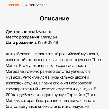
Главная
Антон Беляев
Описание
Деятельность
:
Музыкант
Место рождения
:
Магадан
Дата рождения
:
1979-09-18
Антон Беляев — талантливый российский музыкант,
известный как основатель и фронтмен группы «Therr
Maitz». Его музыкальная карьера началась в
Магадане, где он с раннего детства увлекался
музыкой. Антон учился в музыкальной школе и
джазовой студии, а позже окончил Хабаровский
государственный институт искусств и культуры. В
2004 году Беляев создал группу «Тэр мэйтс (Therr
Maitz)», которая быстро завоевала популярность
благодаря уникальному стилю и инди-музыке.