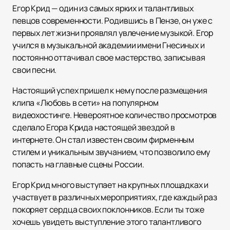
Егор Крид — один из самых ярких и талантливых
певцов современности. Родившись в Пензе, он уже с
первых лет жизни проявлял увлечение музыкой. Егор
учился в музыкальной академии имени Гнесиных и
постоянно оттачивал свое мастерство, записывая
свои песни.
Настоящий успех пришел к нему после размещения
клипа «Любовь в сети» на популярном
видеохостинге. Невероятное количество просмотров
сделало Егора Крида настоящей звездой в
интернете. Он стал известен своим фирменным
стилем и уникальным звучанием, что позволило ему
попасть на главные сцены России.
Егор Крид много выступает на крупных площадках и
участвует в различных мероприятиях, где каждый раз
покоряет сердца своих поклонников. Если ты тоже
хочешь увидеть выступление этого талантливого