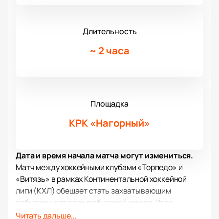
Длительность
~
2 часа
Площадка
КРК «Нагорный»
Дата и время начала матча могут измениться.
Матч между хоккейными клубами «Торпедо» и
«Витязь» в рамках Континентальной хоккейной
лиги (КХЛ) обещает стать захватывающим
событием для всех любителей хоккея. Игра
пройдет в культурно-развлекательном комплексе
Читать дальше...