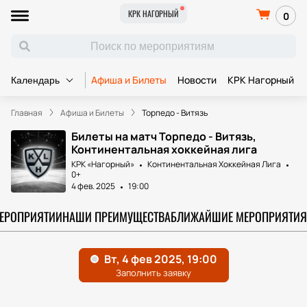
КРК НАГОРНЫЙ
0
Афиша и Билеты
Новости
КРК Нагорный
Календарь
Главная
Афиша и Билеты
Торпедо - Витязь
Билеты на матч Торпедо - Витязь,
Континентальная хоккейная лига
КРК «Нагорный»
Континентальная Хоккейная Лига
0+
4 фев. 2025
19:00
МЕРОПРИЯТИИ
НАШИ ПРЕИМУЩЕСТВА
БЛИЖАЙШИЕ МЕРОПРИЯТИЯ