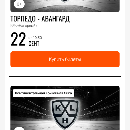
0+
ТОРПЕДО - АВАНГАРД
КРК «Нагорный»
22
вт, 19:30
СЕНТ
Купить билеты
Континентальная Хоккейная Лига